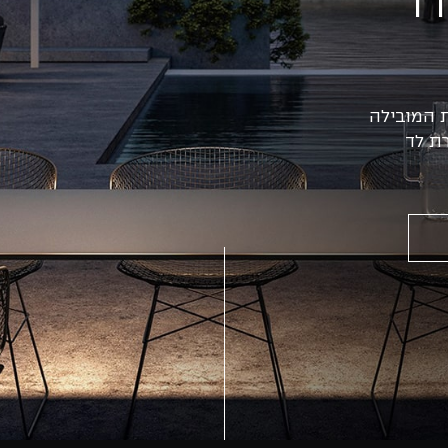
 המובילה
ת לד