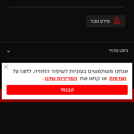
מנורת תליה ומנורה צמודת תקרה בעלת 2 גוונים- מבחוץ בגוון
שחור וזהב מבפנים או מבחוץ לבן וזהב בפנים.
מידע טכני
צבעים מותאמים אישית זמינים לפי בקשה. אידיאלי עבור
אולמות, אזורי מגורים, חללים ציבוריים ומשרדים.
2 גדלים: קוטר 53, קוטר 80.
ניווט מהיר
המותגים שלנו
אנחנו משתמשים בעוגיות לשיפור החוויה. לחצו על
או קראו את
.
העדפות
המדיניות שלנו
קטלוג מוצרים
הבנתי
לקביעת פגישה
ללא עלות
פרטי התקשרות
טלפון : 0542959637
אולם תצוגה:
רחוב לח"י 23, בני ברק (ליד הדייזין סנטר)