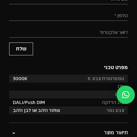
טלפון *
דואר אלקטרוני
מפרט טכני
טמפרטורת צבע K
3000K
CRI
UGR
סוג הדלקה
DALI/Push DIM
צבע גמר
שחור וזהב או לבן וזהב
תיאור מוצר