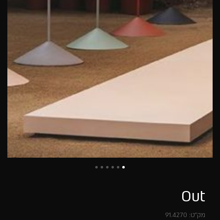
Out
מק"ט:
91.4270