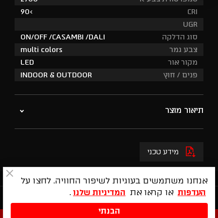
90<
CRI
UGR
סוג הדלקה
ON/OFF /CASAMBI /DALI
צבע גמר
multi colors
מקור אור
LED
פנים / חוץ
INDOOR & OUTDOOR
תיאור מוצר
חדש מבית חברת ויביה הספרדית! מנורת רצפה בגימור מט
המעניקה תחושה רומנטית לישיבת חוץ ופנים ומושלמת
מידע טכני
להארת שולחן ופינות ישיבה.
גוף התאורה מיועד לישיבת חוץ וכך בהתאם חומרי הגלם ממנו
אנחנו משתמשים בעוגיות לשיפור החוויה. לחצו על
הוא עשוי שעמידים בפני נזקי מזג האוויר.
או קראו את
.
העדפות
המדיניות שלנו
עוצב בהשראת פרח כפוף עם תאורה רכה ומפוזרת כלפי מטה
ניווט מהיר
המעניקה תחושה נעימה של אור עדין בגימור מט.
הבנתי
מגיע בצבעים: